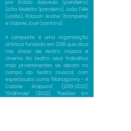
por Eraldo Azevedo (pandeiro), 
Sofia Maletta (pandeiro), João Félix 
(violão), Robson Andrei (trompete) 
e Gabriel José (sanfona).
A Lampiarte é uma organização 
artística fundada em 2018 que atua 
nas áreas de teatro, música e 
cinema. No teatro, seus trabalhos 
mais proeminentes se deram no 
campo do teatro musical, com 
espetáculos como “Mahagonny – A 
Cidade Arapuca” (2019-2022), 
“GrãFinale” (2022), “Paixões Em 
Ruídos” (2023), “Camisa de 
Carnaval” (2023) e “Primaveras” 
(2023).
Foi pioneira na Paraíba no 