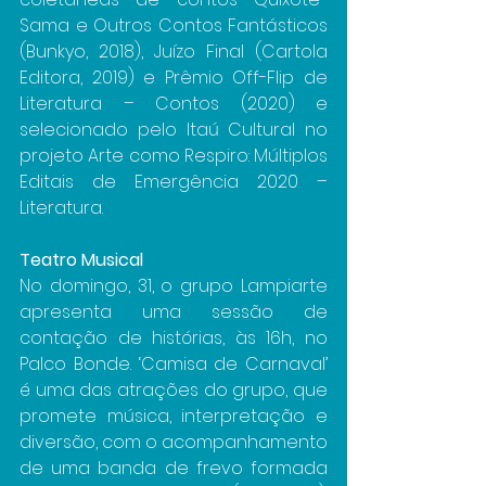
Sama e Outros Contos Fantásticos 
(Bunkyo, 2018), Juízo Final (Cartola 
Editora, 2019) e Prêmio Off-Flip de 
Literatura – Contos (2020) e 
selecionado pelo Itaú Cultural no 
projeto Arte como Respiro: Múltiplos 
Editais de Emergência 2020 – 
Literatura.
Teatro Musical
No domingo, 31, o grupo Lampiarte 
apresenta uma sessão de 
contação de histórias, às 16h, no 
Palco Bonde. ‘Camisa de Carnaval’ 
é uma das atrações do grupo, que 
promete música, interpretação e 
diversão, com o acompanhamento 
de uma banda de frevo formada 