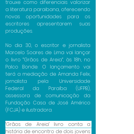
trouxe como diferenciais valorizar 
a literatura paraibana, oferecendo 
novas oportunidades para os 
escritores apresentarem suas 
produções.
No dia 30, o escritor e jornalista 
Marcelo Soares de Lima vai lançar 
o livro “Grãos de Areia”, às 18h, no 
Palco Bonde. O lançamento vai 
terá a mediação de Amanda Felix, 
jornalista pela Universidade 
Federal da Paraíba (UFPB), 
assessora de comunicação da 
Fundação Casa de José Américo 
(FCJA) e ilustradora.
‘Grãos de Areia’ livro conta a 
história de encontro de dois jovens 