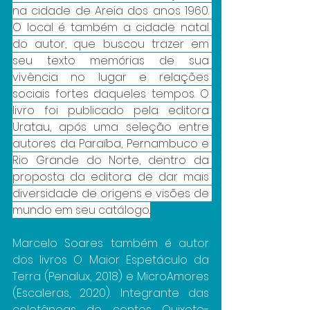
na cidade de Areia dos anos 1960. 
O local é também a cidade natal 
do autor, que buscou trazer em 
seu texto memórias de sua 
vivência no lugar e relações 
sociais fortes daqueles tempos. O 
livro foi publicado pela editora 
Uratau, após uma seleção entre 
autores da Paraíba, Pernambuco e 
Rio Grande do Norte, dentro da 
proposta da editora de dar mais 
diversidade de origens e visões de 
mundo em seu catálogo.
Marcelo Soares também é autor 
dos livros O Maior Espetáculo da 
Terra (Penalux, 2018) e MicroAmores 
(Escaleras, 2020). Integrante das 
coletâneas de contos Quixote-