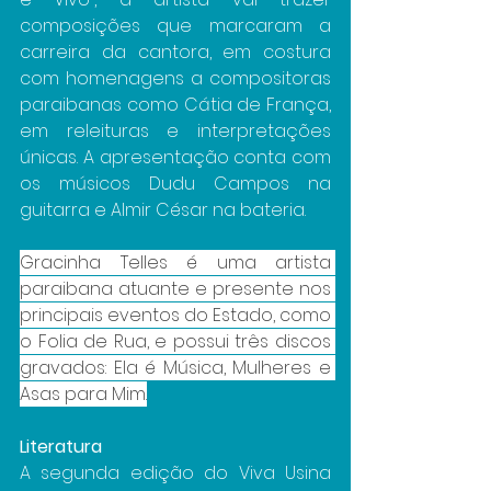
composições que marcaram a 
carreira da cantora, em costura 
com homenagens a compositoras 
paraibanas como Cátia de França, 
em releituras e interpretações 
únicas. A apresentação conta com 
os músicos Dudu Campos na 
guitarra e Almir César na bateria.
Gracinha Telles é uma artista 
paraibana atuante e presente nos 
principais eventos do Estado, como 
o Folia de Rua, e possui três discos 
gravados: Ela é Música, Mulheres e 
Asas para Mim.
Literatura
A segunda edição do Viva Usina 