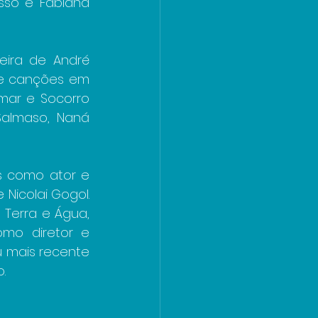
sso e Fabiana 
ra de André 
de canções em 
mar e Socorro 
Salmaso, Naná 
s como ator e 
icolai Gogol. 
Terra e Água, 
mo diretor e 
u mais recente 
.