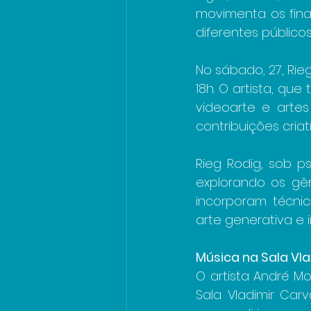
movimenta os fina
diferentes públicos
No sábado, 27, Rie
18h. O artista, q
videoarte e artes
contribuições criat
Rieg Rodig, sob ps
explorando os gên
incorporam técnica
arte generativa e in
Música na Sala Vla
O artista André M
Sala Vladimir Car