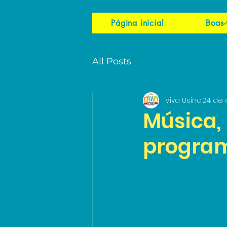
Página inicial
Boas-
All Posts
Viva Usina
24 de 
Música,
program