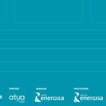
Viva Usina promove em
João
um ‘São João
tem
alternativo’ com rock,
lite
cinema, literatura e feira
de v
de vinil
jun