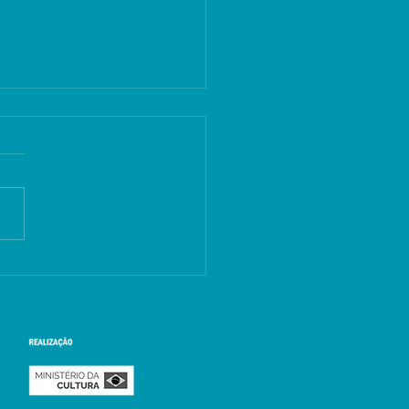
 Pessoa: Viva Usina
 rock paraibano,
ratura, cinema e feira
inil durante mês de
ho