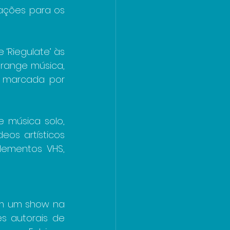
ações para os 
Riegulate’ às 
range música, 
a marcada por 
 música solo, 
os artísticos 
lementos VHS, 
em um show na 
s autorais de 