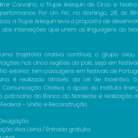
imir Carvalho, a Trupe Arlequin de Circo e Teatro
performance Por Um Fio’, no domingo, 28, às 16
soa, a Trupe Arlequin leva a proposta de desenvol
 das interseções que unem as linguagens do teatr
a trajetória criativa contínua, o grupo criou 
ações nas cinco regiões do país, seja em festivais
 No exterior, tem passagens em festivais de Portuga
ina é realizado através da Lei de Incentivo à 
omunicação Criativa, o apoio do Instituto Energis
, patrocínio do Banco do Nordeste e realização do 
Federal – União e Reconstrução.
 Divulgação
ção Viva Usina / Entrada gratuita
 abril