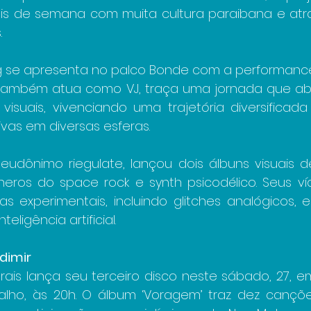
is de semana com muita cultura paraibana e atr
.
g se apresenta no palco Bonde com a performance ‘
ue também atua como VJ, traça uma jornada que ab
 visuais, vivenciando uma trajetória diversificad
ivas em diversas esferas.
eudônimo riegulate, lançou dois álbuns visuais de
eros do space rock e synth psicodélico. Seus víde
s experimentais, incluindo glitches analógicos, e
teligência artificial.
dimir
orais lança seu terceiro disco neste sábado, 27, 
valho, às 20h. O álbum ‘Voragem’ traz dez cançõe