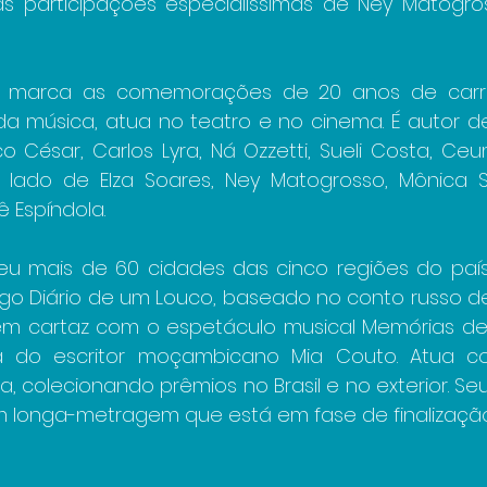
as participações especialíssimas de Ney Matogro
marca as comemorações de 20 anos de carrei
 da música, atua no teatro e no cinema. É autor 
 César, Carlos Lyra, Ná Ozzetti, Sueli Costa, Ceu
o lado de Elza Soares, Ney Matogrosso, Mônica 
 Espíndola.
reu mais de 60 cidades das cinco regiões do paí
o Diário de um Louco, baseado no conto russo de N
m cartaz com o espetáculo musical Memórias de 
 do escritor moçambicano Mia Couto. Atua co
a, colecionando prêmios no Brasil e no exterior. Se
um longa-metragem que está em fase de finalização