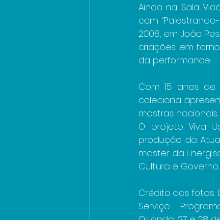
Ainda na Sala Vlad
com ‘Palestrando-
2008, em João Pes
criações em torno
da performance.
Com 15 anos de um
coleciona apresent
mostras nacionais.
O projeto Viva Us
produção da Atua C
master da Energisa
Cultura e Governo 
Crédito das fotos:
Serviço – Programa
Quando: 27 e 28 de