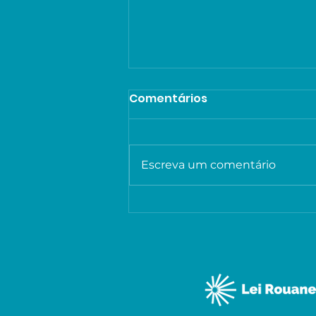
Comentários
Escreva um comentário
Viva Usina divulga
programação gratuita
com música, teatro e
cinema em João Pessoa