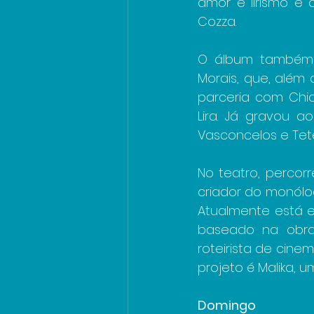
amor e lirismo e 
Cozza.
O álbum também 
Morais, que, além
parceria com Chico
Lira. Já gravou a
Vasconcelos e Tetê
No teatro, percor
criador do monólog
Atualmente está e
baseado na obra
roteirista de cinem
projeto é Malika, 
Domingo