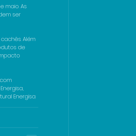
e maio. As 
dem ser 
cachês. Além 
odutos de 
 impacto 
, com 
Energisa, 
ral Energisa.