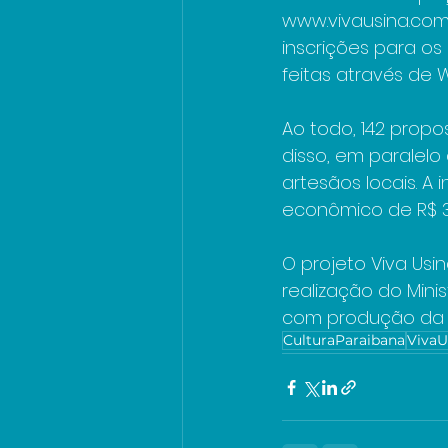
www.vivausina.com 
inscrições para o
feitas através de 
Ao todo, 142 prop
disso, em paralelo
artesãos locais. A 
econômico de R$ 3 
O projeto Viva Usin
realização do Minis
com produção da A
CulturaParaibana
VivaU