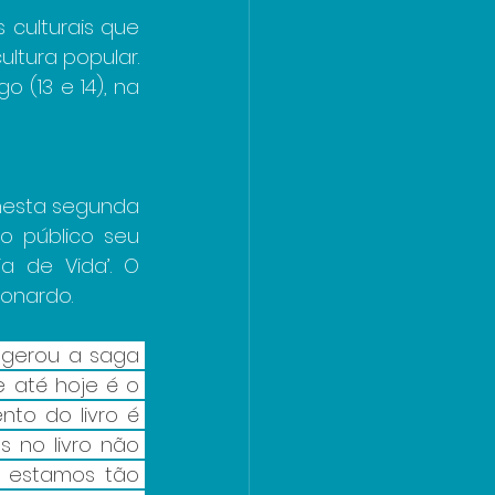
culturais que 
ultura popular. 
(13 e 14), na 
nesta segunda 
o público seu 
a de Vida’. O 
onardo.
 gerou a saga 
 até hoje é o 
to do livro é 
 no livro não 
 estamos tão 