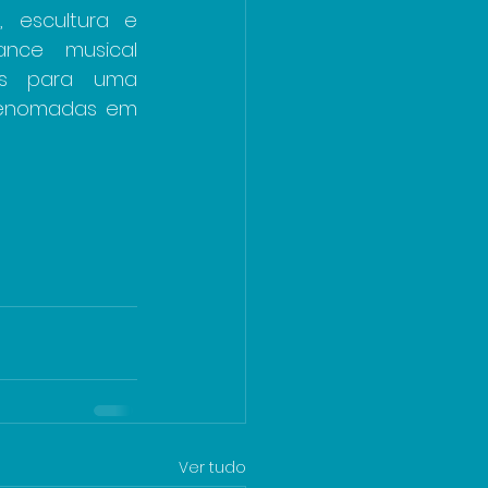
 escultura e 
nce musical 
os para uma 
renomadas em 
Ver tudo