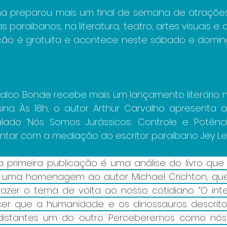
ina preparou mais um final de semana de atrações 
s paraibanos, na literatura, teatro, artes visuais e c
o é gratuita e acontece neste sábado e domingo 
 Palco Bonde recebe mais um lançamento literário 
ina. Às 18h, o autor Arthur Carvalho apresenta a
itulado ‘Nós Somos Jurássicos: Controle e Potênci
ntar com a mediação do escritor paraibano Jey Le
ua primeira publicação é uma análise do livro que
az uma homenagem ao autor Michael Crichton, que
azer o tema de volta ao nosso cotidiano. “O inten
ecer que a humanidade e os dinossauros descritos
distantes um do outro. Perceberemos como nós