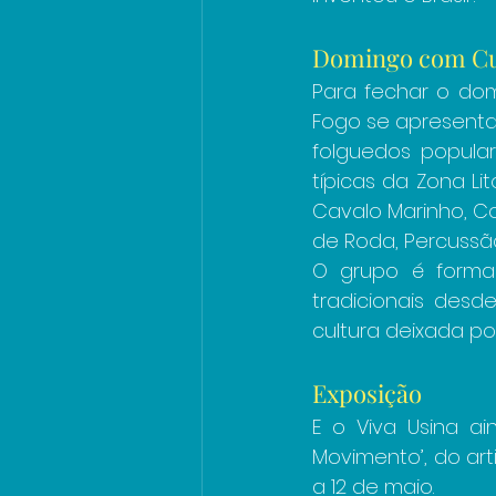
Domingo com Cu
Para fechar o dom
Fogo se apresenta 
folguedos popular
típicas da Zona L
Cavalo Marinho, Co
de Roda, Percussão
O grupo é formad
tradicionais desd
cultura deixada po
Exposição
E o Viva Usina a
Movimento’, do art
a 12 de maio.