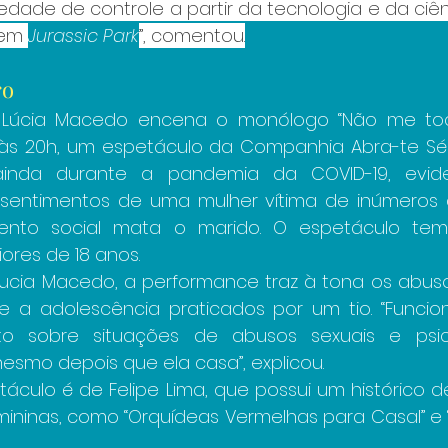
dade de controle a partir da tecnologia e da ciên
 em 
Jurassic Park
”, comentou.
ro
a Lúcia Macedo encena o monólogo “Não me toqu
, às 20h, um espetáculo da Companhia Abra-te Sés
 ainda durante a pandemia da COVID-19, evid
sentimentos de uma mulher vítima de inúmeros 
ento social mata o marido. O espetáculo tem c
iores de 18 anos.
Lucia Macedo, a performance traz à tona os abusos
 a adolescência praticados por um tio. “Funci
o sobre situações de abusos sexuais e psico
smo depois que ela casa”, explicou.
táculo é de Felipe Lima, que possui um histórico 
ininas, como “Orquídeas Vermelhas para Casal” e 