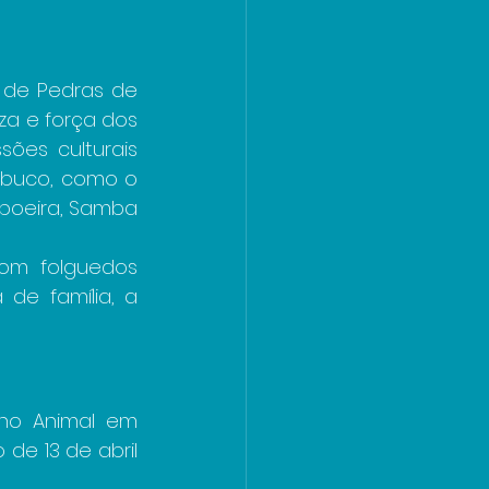
 de Pedras de 
a e força dos 
ões culturais 
mbuco, como o 
poeira, Samba 
om folguedos 
de família, a 
no Animal em 
de 13 de abril 