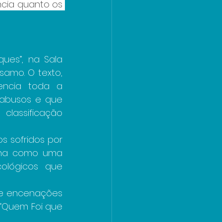
cia quanto os 
es”, na Sala 
amo. O texto, 
encia toda a 
abusos e que 
lassificação 
 sofridos por 
ona como uma 
lógicos que 
de encenações 
“Quem Foi que 