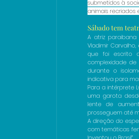
submetidos à socie
animais recriados
Sábado tem teat
A atriz paraiban
Vladimir Carvalho
que foi escrito
complexidade de 
durante o isolam
indicativa para ma
Para a intérprete 
uma garota desde
lente de aument
prosseguem até me
A direção do espe
com temáticas fem
Inventou o Brasil”.