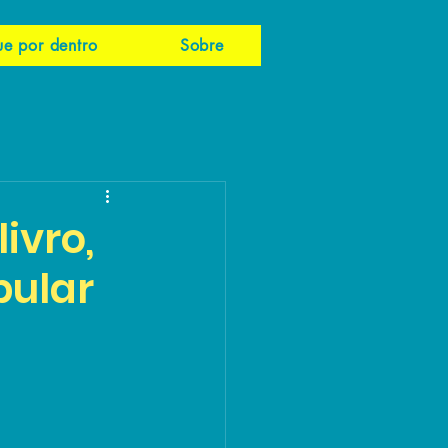
ue por dentro
Sobre
ivro,
pular