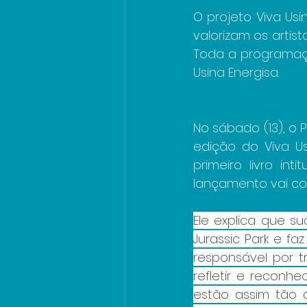
O projeto Viva Us
valorizam os artista
Toda a programaçã
Usina Energisa.
No sábado (13), o
edição do Viva Us
primeiro livro int
lançamento vai co
Ele explica que s
Jurassic Park e f
responsável por tr
refletir e reconh
estão assim tão 