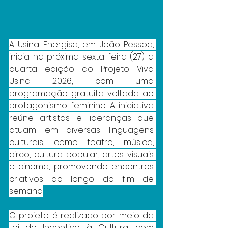
A Usina Energisa, em João Pessoa, 
inicia na próxima sexta-feira (27) a 
quarta edição do Projeto Viva 
Usina 2026, com uma 
programação gratuita voltada ao 
protagonismo feminino. A iniciativa 
reúne artistas e lideranças que 
atuam em diversas linguagens 
culturais, como teatro, música, 
circo, cultura popular, artes visuais 
e cinema, promovendo encontros 
criativos ao longo do fim de 
semana.
O projeto é realizado por meio da 
Lei de Incentivo à Cultura, com 