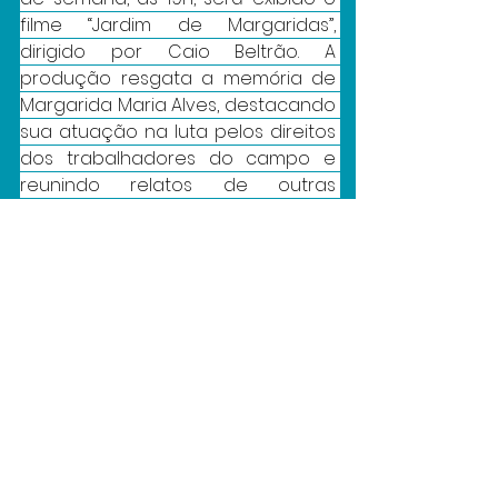
filme “Jardim de Margaridas”, 
dirigido por Caio Beltrão. A 
produção resgata a memória de 
Margarida Maria Alves, destacando 
sua atuação na luta pelos direitos 
dos trabalhadores do campo e 
reunindo relatos de outras 
mulheres que compartilham 
experiências de resistência.
Feira criativa 
complementa 
programação
Durante todo o fim de semana, o 
público também poderá visitar a 
Feira Viva Usina, instalada na área 
externa do espaço. A feira reúne 