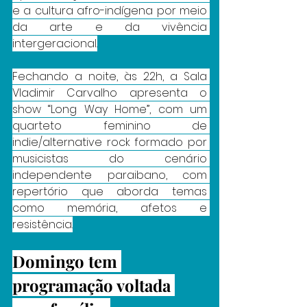
e a cultura afro-indígena por meio 
da arte e da vivência 
intergeracional.
Fechando a noite, às 22h, a Sala 
Vladimir Carvalho apresenta o 
show “Long Way Home”, com um 
quarteto feminino de 
indie/alternative rock formado por 
musicistas do cenário 
independente paraibano, com 
repertório que aborda temas 
como memória, afetos e 
resistência.
Domingo tem 
programação voltada 