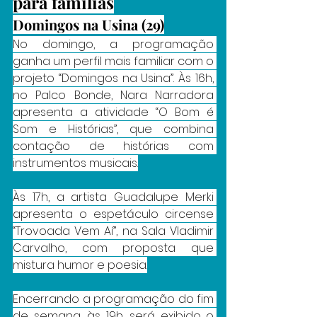
para famílias
Domingos na Usina (29)
No domingo, a programação 
ganha um perfil mais familiar com o 
projeto “Domingos na Usina”. Às 16h, 
no Palco Bonde, Nara Narradora 
apresenta a atividade “O Bom é 
Som e Histórias”, que combina 
contação de histórias com 
instrumentos musicais.
Às 17h, a artista Guadalupe Merki 
apresenta o espetáculo circense 
“Trovoada Vem Aí”, na Sala Vladimir 
Carvalho, com proposta que 
mistura humor e poesia.
Encerrando a programação do fim 
de semana, às 19h, será exibido o 