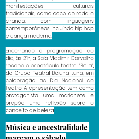
manifestações culturais 
tradicionais, como coco de roda e 
ciranda, com linguagens 
contemporâneas, incluindo hip hop 
e dança moderna.
Encerrando a programação do 
dia, às 21h, a Sala Vladimir Carvalho 
recebe o espetáculo teatral “Bella”, 
do Grupo Teatral Boiuna Luna, em 
celebração ao Dia Nacional do 
Teatro. A apresentação tem como 
protagonista uma marionete e 
propõe uma reflexão sobre o 
conceito de beleza.
Música e ancestralidade 
marcam o sábado