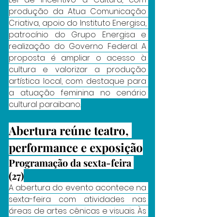
produção da Atua Comunicação 
Criativa, apoio do Instituto Energisa, 
patrocínio do Grupo Energisa e 
realização do Governo Federal. A 
proposta é ampliar o acesso à 
cultura e valorizar a produção 
artística local, com destaque para 
a atuação feminina no cenário 
cultural paraibano.
Abertura reúne teatro, 
performance e exposição
Programação da sexta-feira 
(27)
A abertura do evento acontece na 
sexta-feira com atividades nas 
áreas de artes cênicas e visuais. Às 