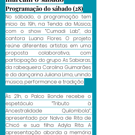
Programação do sábado (28)
No sábado, a programação tem 
início às 19h, na Tenda da Música, 
com o show “Cumadi Lab”, da 
cantora Luana Flores. O projeto 
reúne diferentes artistas em uma 
proposta colaborativa, com 
participação do grupo As Sabiaras, 
da rabequeira Carolina Guimarães 
e da dançarina Juliana Lima, unindo 
música, performance e tradição.
Às 21h, o Palco Bonde recebe o 
espetáculo “Tributo à 
Ancestralidade Quilombola”, 
apresentado por Nalva de Rita de 
Chicó e sua filha Adyla Rita. A 
apresentação aborda a memória 