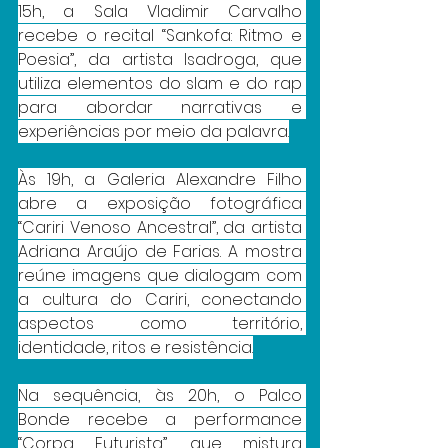
15h, a Sala Vladimir Carvalho 
recebe o recital “Sankofa: Ritmo e 
Poesia”, da artista Isadroga, que 
utiliza elementos do slam e do rap 
para abordar narrativas e 
experiências por meio da palavra.
Às 19h, a Galeria Alexandre Filho 
abre a exposição fotográfica 
“Cariri Venoso Ancestral”, da artista 
Adriana Araújo de Farias. A mostra 
reúne imagens que dialogam com 
a cultura do Cariri, conectando 
aspectos como território, 
identidade, ritos e resistência.
Na sequência, às 20h, o Palco 
Bonde recebe a performance 
“Corpa Futurista”, que mistura 