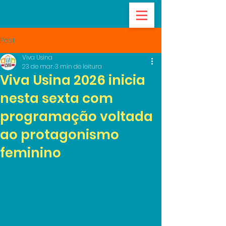
Post
Viva Usina
23 de mar.
3 min de leitura
Viva Usina 2026 inicia
nesta sexta com
programação voltada
ao protagonismo
feminino