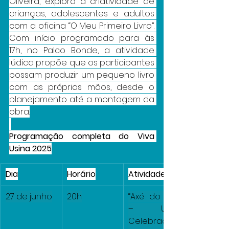
Oliveira, explora a criatividade de 
crianças, adolescentes e adultos 
com a oficina “O Meu Primeiro Livro”. 
Com início programado para às 
17h, no Palco Bonde, a atividade 
lúdica propõe que os participantes 
possam produzir um pequeno livro 
com as próprias mãos, desde o 
planejamento até a montagem da 
obra.
Programação completa do Viva 
Usina 2025
Dia
Horário
Atividade
27 de junho
20h
“Axé do Yuri 
– Uma 
Celebração 