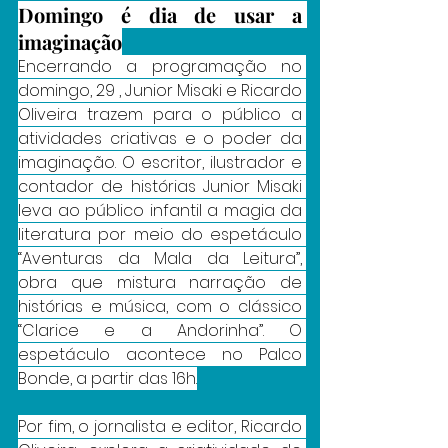
Domingo é dia de usar a 
imaginação
Encerrando a programação no 
domingo, 29 , Junior Misaki e Ricardo 
Oliveira trazem para o público a 
atividades criativas e o poder da 
imaginação. O escritor, ilustrador e 
contador de histórias Junior Misaki 
leva ao público infantil a magia da 
literatura por meio do espetáculo 
“Aventuras da Mala da Leitura”, 
obra que mistura narração de 
histórias e música, com o clássico 
“Clarice e a Andorinha”. O 
espetáculo acontece no Palco 
Bonde, a partir das 16h.
Por fim, o jornalista e editor, Ricardo 