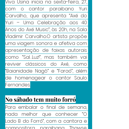
Viva Usina inicia na sexta-feira, 27, 
com o cantor paraibano Yuri 
Carvalho, que apresenta “Axé do 
Yuri – Uma Celebração aos 40 
Anos do Axé Music”, às 20h, na Sala 
Vladimir Carvalho.O artista propõe 
uma viagem sonora e afetiva com 
apresentação de faixas autorais 
como “Sal…Luz!”, mas também vai 
reviver clássicos do Axé, como 
“Baianidade Nagô” e “Faraó”, além 
de homenagear o cantor Saulo 
Fernandes.
No sábado tem muito forró
Para embalar o final de semana, 
nada melhor que conhecer “O 
Lado B do Forró”, com a cantora e 
compositora paraibana Thawse. 