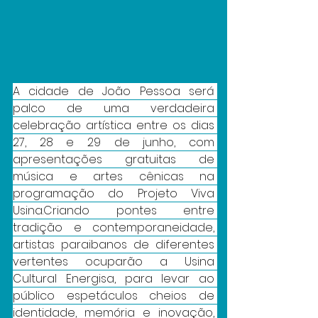
A cidade de João Pessoa será 
palco de uma verdadeira 
celebração artística entre os dias 
27, 28 e 29 de junho, com 
apresentações gratuitas de 
música e artes cênicas na 
programação do Projeto Viva 
Usina.Criando pontes entre 
tradição e contemporaneidade, 
artistas paraibanos de diferentes 
vertentes ocuparão a Usina 
Cultural Energisa, para levar ao 
público espetáculos cheios de 
identidade, memória e inovação, 