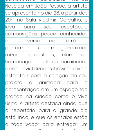
Nascida em João Pessoa, a artista 
se apresenta no dia 28, a partir das 
20h, na Sala Vladimir Carvalho, e 
leva para seu espetáculo 
composições pouco conhecidas 
do universo do forró e 
performances que mergulham nas 
raízes nordestinas, além de 
homenagear autores paraibanos 
ainda invisibilizados.Thawse revela 
estar feliz com a seleção de seu 
projeto e animada para a 
apresentação em um espaço tão 
grande na cidade como o Viva 
Usina. A artista destaca ainda que 
o repertório para o grande dia 
está lindo, e que os ensaios estão 
a todo vapor para entregar um 