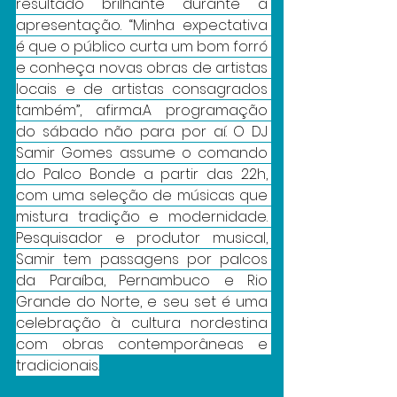
resultado brilhante durante a 
apresentação. “Minha expectativa 
é que o público curta um bom forró 
e conheça novas obras de artistas 
locais e de artistas consagrados 
também”, afirma.A programação 
do sábado não para por aí. O DJ 
Samir Gomes assume o comando 
do Palco Bonde a partir das 22h, 
com uma seleção de músicas que 
mistura tradição e modernidade. 
Pesquisador e produtor musical, 
Samir tem passagens por palcos 
da Paraíba, Pernambuco e Rio 
Grande do Norte, e seu set é uma 
celebração à cultura nordestina 
com obras contemporâneas e 
tradicionais.