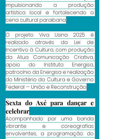
impulsionando a produção 
artística local e fortalecendo a 
cena cultural paraibana.
O projeto Viva Usina 2025 é 
realizado através da Lei de 
Incentivo à Cultura, com produção 
da Atua Comunicação Criativa, 
apoio do Instituto Energisa, 
patrocínio da Energisa e realização 
do Ministério da Cultura e Governo 
Federal — União e Reconstrução.
Sexta do Axé para dançar e 
celebrar
Acompanhado por uma banda 
vibrante e coreografias 
envolventes, a programação do 