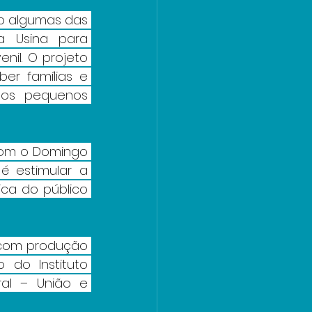
ão algumas das 
a Usina para 
il. O projeto 
r famílias e 
os pequenos 
com o Domingo 
é estimular a 
ca do público 
 com produção 
do Instituto 
al – União e 