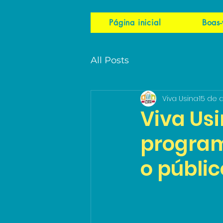
Página inicial
Boas-
All Posts
Viva Usina
15 de 
Viva Usi
program
o públic