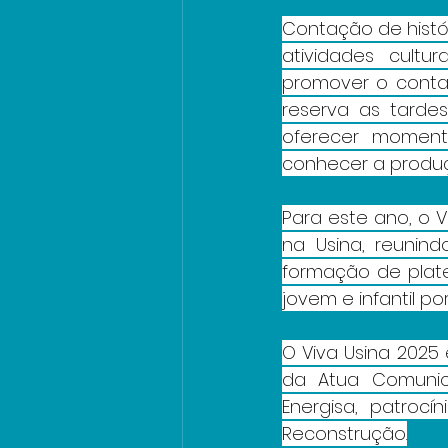
Contação de histór
atividades cultu
promover o contat
reserva as tarde
oferecer moment
conhecer a produçã
Para este ano, o V
na Usina, reunind
formação de platei
jovem e infantil p
O Viva Usina 2025 
da Atua Comunica
Energisa, patroc
Reconstrução.