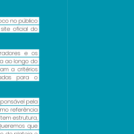
co no público 
ite oficial do 
radores e os 
a ao longo do 
m a critérios 
adas para o 
ponsável pela 
mo referência 
tem estrutura, 
 Queremos que 
 de plateia e 