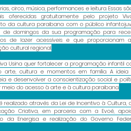
ias, circo, música, performances e leitura. Essas s
rais oferecidas gratuitamente pelo projeto Viv
o da cultura paraibana com o público infantojuven
s de domingos da sua programação para recebe
os de lazer acessíveis e que proporcionam a
o cultural regional.
iva Usina quer fortalecer a programação infantil 
o arte, cultura e momentos em família. A ideia 
a e desenvolver a conscientização social e políti
or meio do acesso à arte e à cultura paraibana.
é realizado através da Lei de Incentivo à Cultura,
ção Criativa, em parceria com a Evoé, apoio 
ínio da Energisa e realização do Governo Feder