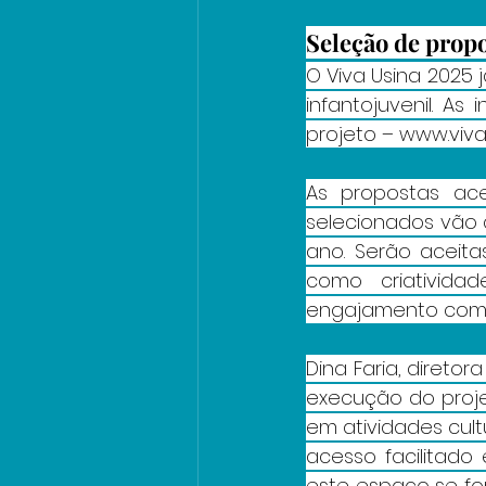
Seleção de prop
O Viva Usina 2025 
infantojuvenil. As
projeto – 
www.viva
As propostas ac
selecionados vão 
ano. Serão aceita
como criativida
engajamento com 
Dina Faria, direto
execução do projet
em atividades cultu
acesso facilitado
este espaço se fo