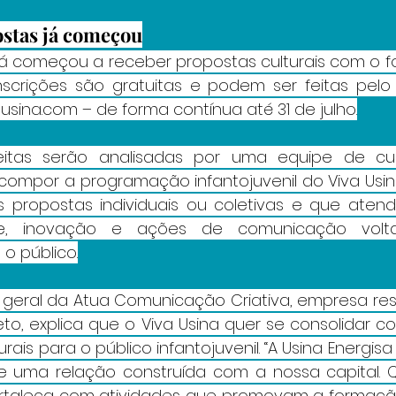
ostas já começou
já começou a receber propostas culturais com o fo
 inscrições são gratuitas e podem ser feitas pelo s
usina.com
 – de forma contínua até 31 de julho.
eitas serão analisadas por uma equipe de cu
compor a programação infantojuvenil do Viva Usin
s propostas individuais ou coletivas e que atenda
de, inovação e ações de comunicação volt
o público.
ra geral da Atua Comunicação Criativa, empresa res
o, explica que o Viva Usina quer se consolidar co
rais para o público infantojuvenil. “A Usina Energisa 
 e uma relação construída com a nossa capital.
rtaleça com atividades que promovam a formação