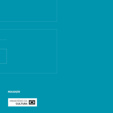
 Pessoa: Viva Usina
 rock paraibano,
ratura, cinema e feira
inil durante mês de
ho