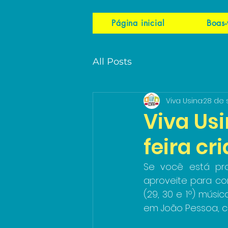
Página inicial
Boas-
All Posts
Viva Usina
28 de 
Viva Usi
feira cr
Se você está pr
aproveite para con
(29, 30 e 1º) músic
em João Pessoa, c