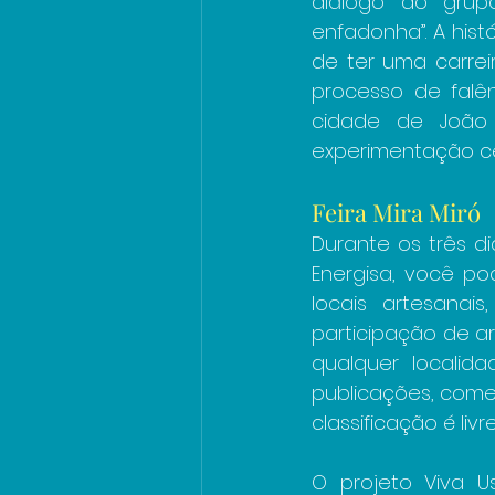
diálogo do grup
enfadonha”. A hist
de ter uma carrei
processo de falên
cidade de João 
experimentação cê
Feira Mira Miró
Durante os três di
Energisa, você pod
locais artesanais
participação de art
qualquer localid
publicações, come
classificação é livr
O projeto Viva Us