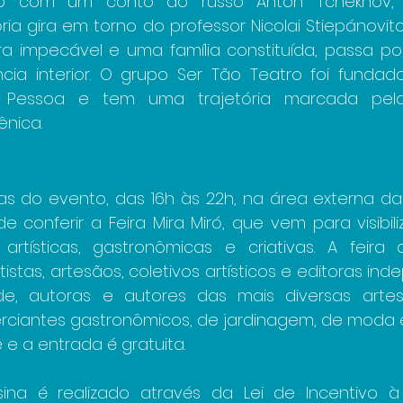
o com um conto do russo Anton Tchekhov, “U
ória gira em torno do professor Nicolai Stiepánovit
ra impecável e uma família constituída, passa po
cia interior. O grupo Ser Tão Teatro foi funda
Pessoa e tem uma trajetória marcada pela
nica.
as do evento, das 16h às 22h, na área externa da U
e conferir a Feira Mira Miró, que vem para visibil
, artísticas, gastronômicas e criativas. A feir
istas, artesãos, coletivos artísticos e editoras in
ade, autoras e autores das mais diversas artes
rciantes gastronômicos, de jardinagem, de moda e 
e e a entrada é gratuita.
ina é realizado através da Lei de Incentivo à 