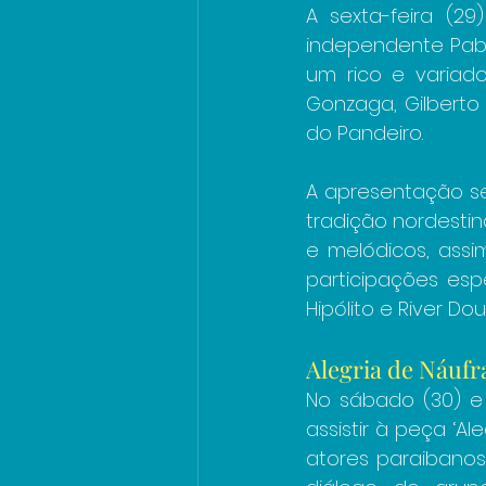
A sexta-feira (29
independente Pabl
um rico e variado
Gonzaga, Gilberto 
do Pandeiro.
A apresentação ser
tradição nordestin
e melódicos, assi
participações espe
Hipólito e River Dou
Alegria de Náufr
No sábado (30) e 
assistir à peça ‘A
atores paraibanos 