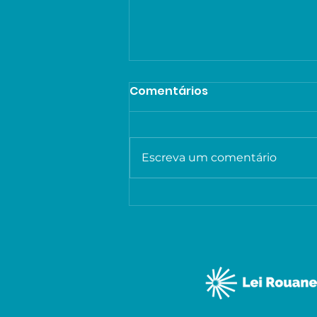
Comentários
Escreva um comentário
Viva Usina divulga
programação gratuita
com música, teatro e
cinema em João Pessoa