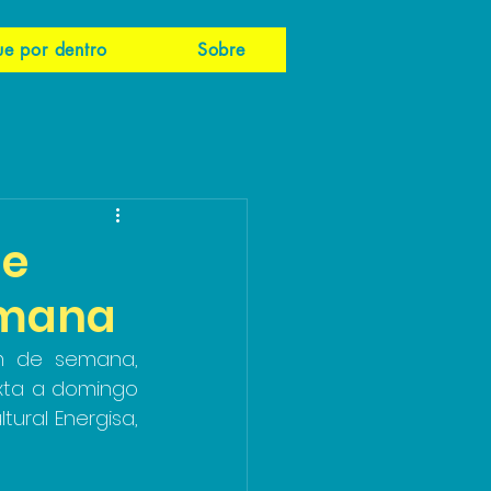
ue por dentro
Sobre
 e
semana
m de semana, 
xta a domingo 
ural Energisa, 