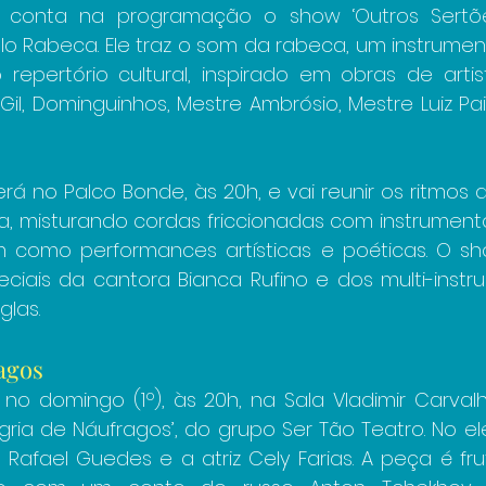
) conta na programação o show ‘Outros Sertões’
o Rabeca. Ele traz o som da rabeca, um instrument
 repertório cultural, inspirado em obras de artis
Gil, Dominguinhos, Mestre Ambrósio, Mestre Luiz Pa
á no Palco Bonde, às 20h, e vai reunir os ritmos d
a, misturando cordas friccionadas com instrumento
m como performances artísticas e poéticas. O sh
ciais da cantora Bianca Rufino e dos multi-instru
glas.
agos
no domingo (1º), às 20h, na Sala Vladimir Carval
legria de Náufragos’, do grupo Ser Tão Teatro. No e
Rafael Guedes e a atriz Cely Farias. A peça é frut