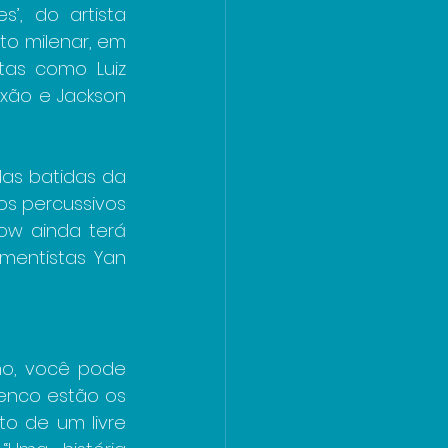
, do artista 
o milenar, em 
tas como Luiz 
ixão e Jackson 
as batidas da 
s percussivos 
ow ainda terá 
mentistas Yan 
ho, você pode 
lenco estão os 
o de um livre 