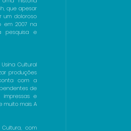
ma história 
ch, que apesar 
r um doloroso 
do em 2007 na 
 pesquisa e 
sina Cultural 
izar produções 
a conta com a 
dependentes de 
 impressas e 
muito mais. A 
Cultura, com 