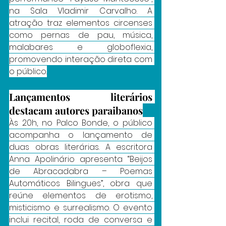
na Sala Vladimir Carvalho. A 
atração traz elementos circenses 
como pernas de pau, música, 
malabares e globoflexia, 
promovendo interação direta com 
o público.
Lançamentos literários 
destacam autores paraibanos
Às 20h, no Palco Bonde, o público 
acompanha o lançamento de 
duas obras literárias. A escritora 
Anna Apolinário apresenta “Beijos 
de Abracadabra – Poemas 
Automáticos Bilingues”, obra que 
reúne elementos de erotismo, 
misticismo e surrealismo. O evento 
inclui recital, roda de conversa e 