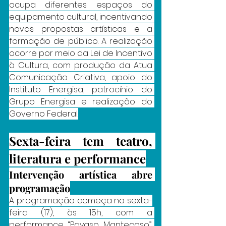
ocupa diferentes espaços do 
equipamento cultural, incentivando 
novas propostas artísticas e a 
formação de público. A realização 
ocorre por meio da Lei de Incentivo 
à Cultura, com produção da Atua 
Comunicação Criativa, apoio do 
Instituto Energisa, patrocínio do 
Grupo Energisa e realização do 
Governo Federal.
Sexta-feira tem teatro, 
literatura e performance
Intervenção artística abre 
programação
A programação começa na sexta-
feira (17), às 15h, com a 
performance “Payaso Mantecoso”, 