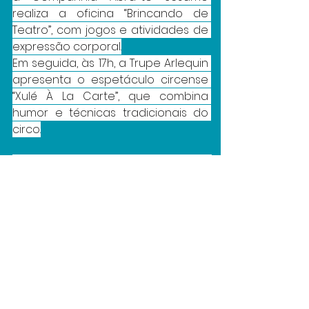
realiza a oficina “Brincando de 
Teatro”, com jogos e atividades de 
expressão corporal.
Em seguida, às 17h, a Trupe Arlequin 
apresenta o espetáculo circense 
“Xulé À La Carte”, que combina 
humor e técnicas tradicionais do 
circo.
Mostra de cinema encerra 
programação
Às 19h, a Sala Vladimir Carvalho 
recebe a Mostra de Cinema com a 
exibição do curta “Pantera dos 
Olhos Dormentes”, dirigido por 
Cristall Hannah e Ingsson 
Vasconcelos, além do 
documentário “A Pedra do Reino e 