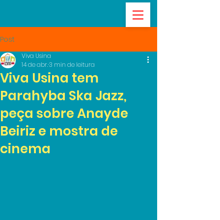
Post
Viva Usina
14 de abr.
3 min de leitura
Viva Usina tem
Parahyba Ska Jazz,
peça sobre Anayde
Beiriz e mostra de
cinema