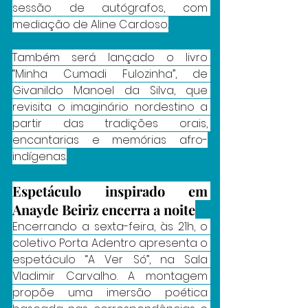
sessão de autógrafos, com 
mediação de Aline Cardoso.
Também será lançado o livro 
“Minha Cumadi Fulozinha”, de 
Givanildo Manoel da Silva, que 
revisita o imaginário nordestino a 
partir das tradições orais, 
encantarias e memórias afro-
indígenas.
Espetáculo inspirado em 
Anayde Beiriz encerra a noite
Encerrando a sexta-feira, às 21h, o 
coletivo Porta Adentro apresenta o 
espetáculo “A Ver Só”, na Sala 
Vladimir Carvalho. A montagem 
propõe uma imersão poética 