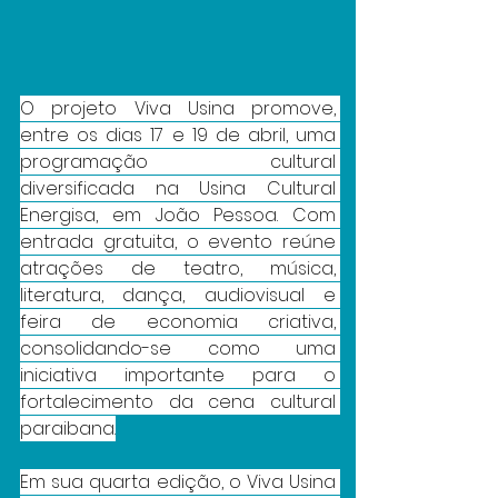
O projeto Viva Usina promove, 
entre os dias 17 e 19 de abril, uma 
programação cultural 
diversificada na Usina Cultural 
Energisa, em João Pessoa. Com 
entrada gratuita, o evento reúne 
atrações de teatro, música, 
literatura, dança, audiovisual e 
feira de economia criativa, 
consolidando-se como uma 
iniciativa importante para o 
fortalecimento da cena cultural 
paraibana.
Em sua quarta edição, o Viva Usina 