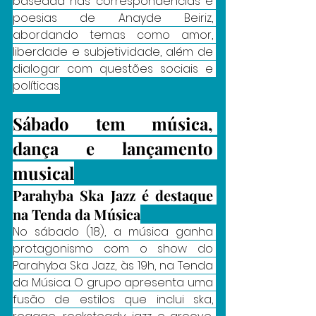
baseada nas correspondências e 
poesias de Anayde Beiriz, 
abordando temas como amor, 
liberdade e subjetividade, além de 
dialogar com questões sociais e 
políticas.
Sábado tem música, 
dança e lançamento 
musical
Parahyba Ska Jazz é destaque 
na Tenda da Música
No sábado (18), a música ganha 
protagonismo com o show do 
Parahyba Ska Jazz, às 19h, na Tenda 
da Música. O grupo apresenta uma 
fusão de estilos que inclui ska, 