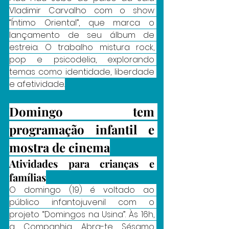
Vladimir Carvalho com o show 
“Íntimo Oriental”, que marca o 
lançamento de seu álbum de 
estreia. O trabalho mistura rock, 
pop e psicodelia, explorando 
temas como identidade, liberdade 
e afetividade.
Domingo tem 
programação infantil e 
mostra de cinema
Atividades para crianças e 
famílias
O domingo (19) é voltado ao 
público infantojuvenil com o 
projeto “Domingos na Usina”. Às 16h, 
a Companhia Abra-te Sésamo 