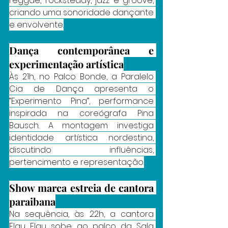
reggae, rocksteady, jazz e groove, 
criando uma sonoridade dançante 
e envolvente.
Dança contemporânea e 
experimentação artística
Às 21h, no Palco Bonde, a Paralelo 
Cia de Dança apresenta o 
“Experimento Pina”, performance 
inspirada na coreógrafa Pina 
Bausch. A montagem investiga 
identidade artística nordestina, 
discutindo influências, 
pertencimento e representação.
Show marca estreia de cantora 
paraibana
Na sequência, às 22h, a cantora 
Flau Flau sobe ao palco da Sala 