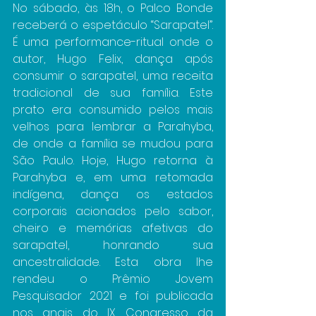
No sábado, às 18h, o Palco Bonde 
receberá o espetáculo “Sarapatel”. 
É uma performance-ritual onde o 
autor, Hugo Felix, dança após 
consumir o sarapatel, uma receita 
tradicional de sua família. Este 
prato era consumido pelos mais 
velhos para lembrar a Parahyba, 
de onde a família se mudou para 
São Paulo. Hoje, Hugo retorna à 
Parahyba e, em uma retomada 
indígena, dança os estados 
corporais acionados pelo sabor, 
cheiro e memórias afetivas do 
sarapatel, honrando sua 
ancestralidade. Esta obra lhe 
rendeu o Prêmio Jovem 
Pesquisador 2021 e foi publicada 
nos anais do IX Congresso da 