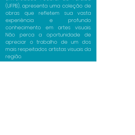
(UFPB), apresenta uma coleção de 
obras que refletem sua vasta 
experiência e profundo 
conhecimento em artes visuais. 
Não perca a oportunidade de 
apreciar o trabalho de um dos 
mais respeitados artistas visuais da 
região.
O projeto Viva Usina é realizado 
através da Lei de Incentivo à 
Cultura, com produção da Atua 
Comunicação Criativa, o apoio do 
Instituto Energisa, patrocínio master 
da Energisa, patrocínio do Banco 
do Nordeste e realização do 
Ministério da Cultura e Governo 
Federal – União e Reconstrução.