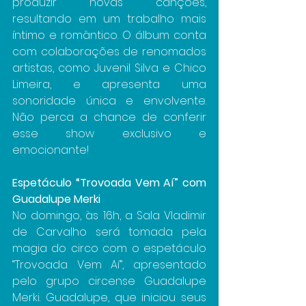
produzir novas canções, 
resultando em um trabalho mais 
íntimo e romântico. O álbum conta 
com colaborações de renomados 
artistas, como Juvenil Silva e Chico 
Limeira, e apresenta uma 
sonoridade única e envolvente. 
Não perca a chance de conferir 
esse show exclusivo e 
emocionante!
Espetáculo “Trovoada Vem Aí” com 
Guadalupe Merki
No domingo, às 16h, a Sala Vladimir 
de Carvalho será tomada pela 
magia do circo com o espetáculo 
“Trovoada Vem Aí”, apresentado 
pelo grupo circense Guadalupe 
Merki. Guadalupe, que iniciou seus 