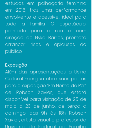
estudos em palhaçaria feminina 
em 2016, traz uma performance 
envolvente e acessível, ideal para 
toda a família. O espetáculo, 
pensado para a rua e com 
direção de Nyka Barros, promete 
arrancar risos e aplausos do 
público.
Exposição
Além das apresentações, a Usina 
Cultural Energisa abre suas portas 
para a exposição “Em Nome do Pai”, 
de Robson Xavier, que estará 
disponível para visitação de 25 de 
maio a 23 de junho, de terça a 
domingo, das 9h às 18h. Robson 
Xavier, artista visual e professor da 
Universidade Federal da Paraíba 