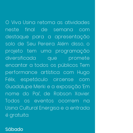
O Viva Usina retoma as atividades 
neste final de semana com 
destaque para a apresentação 
solo de Seu Pereira. Além disso, o 
projeto tem uma programação 
diversificada que promete 
encantar a todos os públicos. Tem 
performance artística com Hugo 
Félix, espetáculo circense com 
Guadalupe Merki e a exposição ‘Em 
nome do Pai’, de Robson Xavier. 
Todos os eventos ocorrem na 
Usina Cultural Energisa e a entrada 
é gratuita.
Sábado