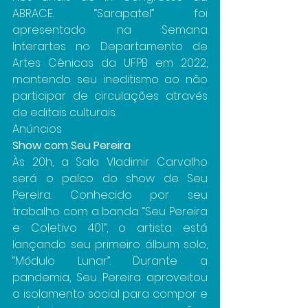
ABRACE. “Sarapatel” foi 
apresentado na Semana 
Interartes no Departamento de 
Artes Cênicas da UFPB em 2022, 
mantendo seu ineditismo ao não 
participar de circulações através 
de editais culturais.
Anúncios
Show com Seu Pereira
Às 20h, a Sala Vladimir Carvalho 
será o palco do show de Seu 
Pereira. Conhecido por seu 
trabalho com a banda “Seu Pereira 
e Coletivo 401”, o artista está 
lançando seu primeiro álbum solo, 
“Módulo Lunar”. Durante a 
pandemia, Seu Pereira aproveitou 
o isolamento social para compor e 