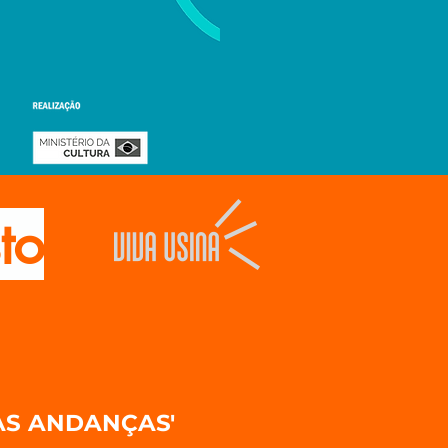
to
AS ANDANÇAS'