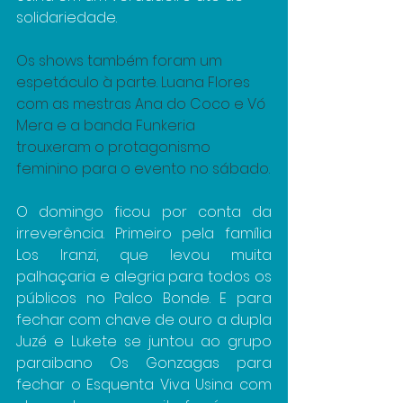
solidariedade.
Os shows também foram um 
espetáculo à parte. Luana Flores 
com as mestras Ana do Coco e Vó 
Mera e a banda Funkeria 
trouxeram o protagonismo 
feminino para o evento no sábado.
O domingo ficou por conta da 
irreverência. Primeiro pela família 
Los Iranzi, que levou muita 
palhaçaria e alegria para todos os 
públicos no Palco Bonde. E para 
fechar com chave de ouro a dupla 
Juzé e Lukete se juntou ao grupo 
paraibano Os Gonzagas para 
fechar o Esquenta Viva Usina com 