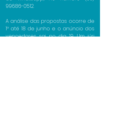
99686-0512.
A análise das propostas ocorre de 
1º até 18 de junho e o anúncio dos 
vencedores sai no dia 19. Um júri 
composto por agentes culturais de 
diversas regiões do estado nas 
áreas que o edital contempla vai 
analisar os projetos. No total, 142 
propostas serão escolhidas.
O projeto Viva Usina é realizado 
através da Lei de Incentivo à 
Cultura, com realização do 
Ministério da Cultura e Governo 
Federal e patrocínio da Energisa, 
com produção da Atua 
Comunicação Criativa e o apoio 
da Usina Cultural Energisa.