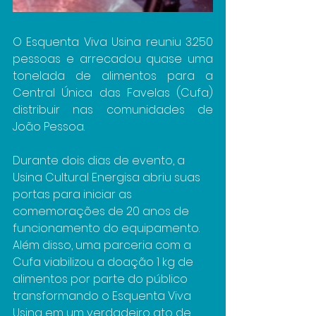
O Esquenta Viva Usina reuniu 3.250 
pessoas e arrecadou quase uma 
tonelada de alimentos para a 
Central Única das Favelas (Cufa) 
distribuir nas comunidades de 
João Pessoa.
Durante dois dias de evento, a 
Usina Cultural Energisa abriu suas 
portas para iniciar as 
comemorações de 20 anos de 
funcionamento do equipamento. 
Além disso, uma parceria com a 
Cufa viabilizou a doação 1 kg de 
alimentos por parte do público 
transformando o Esquenta Viva 
Usina em um verdadeiro ato de 