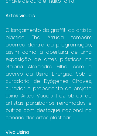
chave de ouro e muito forró.
Artes visuais
O lançamento do graffiti do artista 
plástico Tha Arruda também 
ocorreu dentro da programação, 
assim como a abertura de uma 
exposição de artes plásticas, na 
Galeria Alexandre Filho, com o 
acervo da Usina Energisa. Sob a 
curadoria de Dyógenes Chaves, 
curador e proponente do projeto 
Usina Artes Visuais traz obras de 
artistas paraibanos renomados e 
outros com destaque nacional no 
cenário das artes plásticas.
Viva Usina