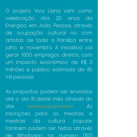
O projeto Viva Usina vem como 
celebração dos 20 anos da 
Energisa em João Pessoa, através 
de ocupação cultural no com 
artistas de toda a Paraíba entre 
julho e novembro. A iniciativa vai 
gerar 1.600 empregos diretos, com 
um impacto econômico de R$ 3 
milhões e público estimado de 45 
mil pessoas.
As propostas podem ser enviadas 
até o dia 31 deste mês através do 
site 
www.vivausina.com
. As 
inscrições para os mestres e 
mestras da cultura popular 
também podem ser feitas através 
de Whatsapp, no número (83) 