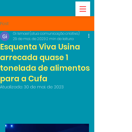
Post
Gi Ismael (atua comunicação criativa)
29 de mai. de 2023
2 min de leitura
Esquenta Viva Usina
arrecada quase 1
tonelada de alimentos
para a Cufa
Atualizado:
30 de mai. de 2023