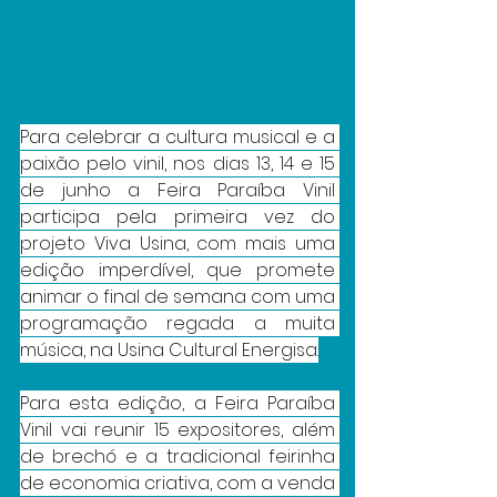
Para celebrar a cultura musical e a 
paixão pelo vinil, nos dias 13, 14 e 15 
de junho a Feira Paraíba Vinil 
participa pela primeira vez do 
projeto Viva Usina, com mais uma 
edição imperdível, que promete 
animar o final de semana com uma 
programação regada a muita 
música, na Usina Cultural Energisa.
Para esta edição, a Feira Paraíba 
Vinil vai reunir 15 expositores, além 
de brechó e a tradicional feirinha 
de economia criativa, com a venda 