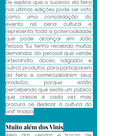
Ele explica que o sucesso da feira 
nas últimas edições pode ser visto 
como uma consolidação do 
evento na cena cultural e 
representa toda a potencialidade 
que pode alcançar em João 
Pessoa. “Eu tenho recebido muitas 
demandas do pessoal que vende 
artesanato, doces, salgados e 
outros produtos, para participarem 
da feira e comercializarem seus 
produtos, porque estão 
percebendo que existe um público 
que cresce e cada vez mais 
procura se dedicar à cultura do 
vinil”, finaliza.
Muito além dos Vinis
Além das vendas e trocas de 