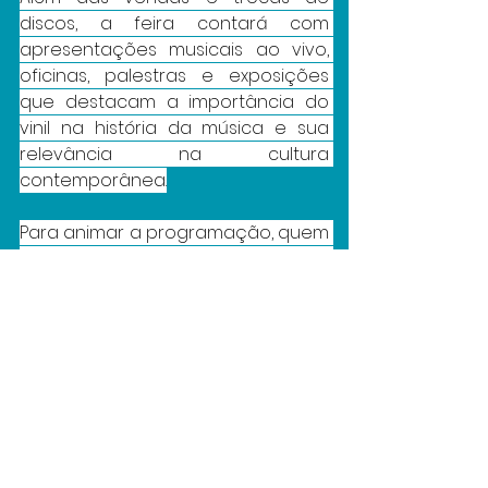
discos, a feira contará com 
apresentações musicais ao vivo, 
oficinas, palestras e exposições 
que destacam a importância do 
vinil na história da música e sua 
relevância na cultura 
contemporânea.
Para animar a programação, quem 
comanda o som da feira no 
sábado são os DJs O Galego do 
Groove e DJ Morais, a partir das 16h. 
Já no domingo, a partir das 13h, o 
som fica por conta do DJ Jerson B. 
e retornando para o comando da 
música, às 14h, o DJ residente da 
Paraíba Vinil, DJ Morais.