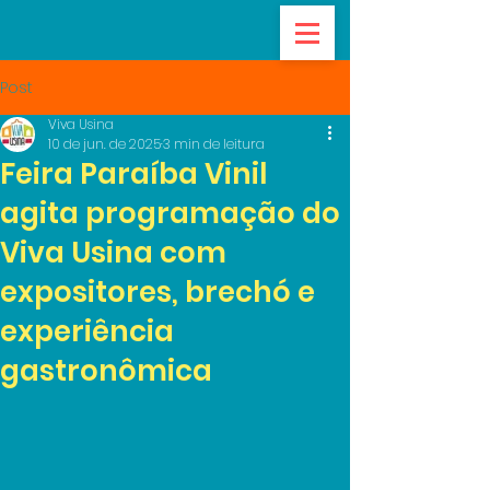
Post
Viva Usina
10 de jun. de 2025
3 min de leitura
Feira Paraíba Vinil
agita programação do
Viva Usina com
expositores, brechó e
experiência
gastronômica