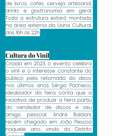
de livros, cafés, cerveja artesanal, 
drinks e gastronomia em geral. 
Toda a estrutura estará montada 
na área externa da Usina Cultural, 
das 16h às 22h.
Cultura do Vinil
Criada em 2023, o evento celebra 
o vinil e o interesse constante do 
público pela retomada do disco 
nos últimos anos. Sérgio Pacheco, 
idealizador da feira, conta que a 
iniciativa de produzir a feira partiu 
do vendedor de discos e seu 
amigo pessoal, André Baldoni, 
recém chegado em João Pessoa 
naquele ano, vindo do Distrito 