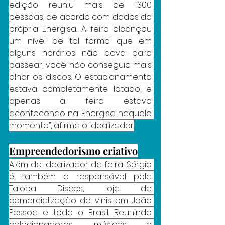
edição reuniu mais de 1.300 
pessoas, de acordo com dados da 
própria Energisa. A feira alcançou 
um nível de tal forma que em 
alguns horários não dava para 
passear, você não conseguia mais 
olhar os discos. O estacionamento 
estava completamente lotado, e 
apenas a feira estava 
acontecendo na Energisa naquele 
momento”, afirma o idealizador.
Empreendedorismo criativo
Além de idealizador da feira, Sérgio 
é também o responsável pela 
Taioba Discos, loja de 
comercialização de vinis em João 
Pessoa e todo o Brasil. Reunindo 
colecionadores, músicos e 