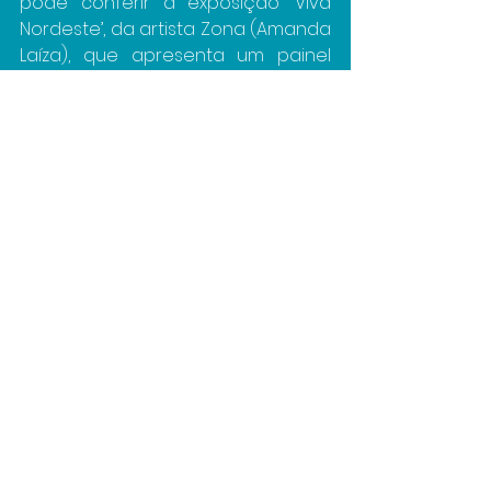
pode conferir a exposição ‘Viva 
Nordeste’, da artista Zona (Amanda 
Laíza), que apresenta um painel 
que celebra a essência da cultura 
regional, trazendo composição 
visual lúdica e enaltecendo toda 
potencialidade, cores, texturas e 
riqueza do Nordeste. A artista é 
profissional da ilustração autoral 
há cerca de 20 anos e estuda e 
pesquisa a produção de tintas 
extraídas da natureza, as biotintas. 
A exposição fica aberta ao público 
de terça a domingo, das 9h às 20h. 
O encerramento da exposição 
ocorre neste domingo (5).
O projeto Viva Usina é promovido 
por meio da Lei de Incentivo à 