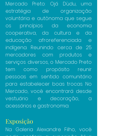
Mercado Preto: Ojá Dùdu, uma 
estratégia de organização 
voluntária e autônoma que segue 
os princípios da economia 
cooperativa, da cultura e da 
educação afroreferenciada e 
indígena. Reunindo cerca de 25 
mercadores com produtos e 
serviços diversos, o Mercado Preto 
tem como propósito reunir 
pessoas em sentido comunitário 
para estabelecer boas trocas. No 
Mercado, você encontrará desde 
vestuário e decoração, a 
acessórios e gastronomia.
Exposição
Na Galeria Alexandre Filho, você 