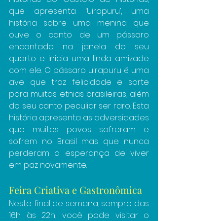
que apresenta ‘Uirapuru’, uma 
história sobre uma menina que 
ouve o canto de um pássaro 
encantado na janela do seu 
quarto e inicia uma linda amizade 
com ele. O pássaro uirapuru é uma 
ave que traz felicidade e sorte 
para muitas etnias brasileiras, além 
do seu canto peculiar ser raro. Esta 
história apresenta as adversidades 
que muitos povos sofreram e 
sofrem no Brasil mas que nunca 
perderam a esperança de viver 
em paz novamente.
Feira Criativa e Gastronômica
Neste final de semana, sempre das 
16h às 22h, você pode visitar o 