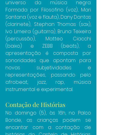
universo da música negra. 
Formada por Filosofino (voz), Mari 
Santana (voz e flauta), Dany Dantas 
(clarinete), Stephan Thomas (sax), 
Ivo Limeira (guitarra), Bruna Teixeira 
(percussão), Matteo Ciacchi 
(baixo) e ZEBB (beats), a 
apresentação é composta por 
sonoridades que apontam para 
novas subjetividades e 
representações, passando pelo 
afrobeat, jazz, rap, música 
instrumental e experimental.
Contação de Histórias
No domingo (5), às 16h, no Palco 
Bonde, as crianças podem se 
encantar com a contação de 
histórias do Castelo de Histórias, 