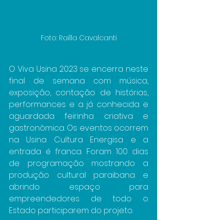
Foto: Raílla Cavalcanti
O Viva Usina 2023 se encerra neste 
final de semana com música, 
exposição, contação de histórias, 
performances e a já conhecida e 
aguardada feirinha criativa e 
gastronômica. Os eventos ocorrem 
na Usina Cultura Energisa e a 
entrada é franca. Foram 100 dias 
de programação mostrando a 
produção cultural paraibana e 
abrindo espaço para 
empreendedores de todo o 
Estado participarem do projeto.