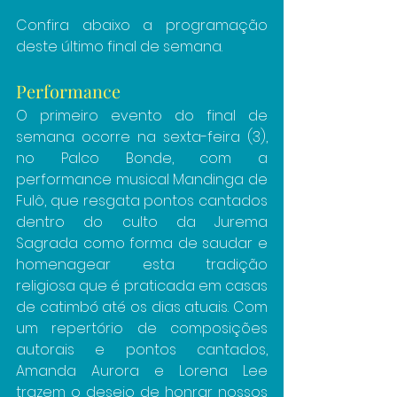
Confira abaixo a programação 
deste último final de semana.
Performance
O primeiro evento do final de 
semana ocorre na sexta-feira (3), 
no Palco Bonde, com a 
performance musical Mandinga de 
Fulô, que resgata pontos cantados 
dentro do culto da Jurema 
Sagrada como forma de saudar e 
homenagear esta tradição 
religiosa que é praticada em casas 
de catimbó até os dias atuais. Com 
um repertório de composições 
autorais e pontos cantados, 
Amanda Aurora e Lorena Lee 
trazem o desejo de honrar nossos 