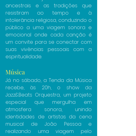
ancestrais e as tradições que 
resistiram ao tempo e à 
intolerância religiosa, conduzindo o 
público a uma viagem sonora e 
emocional onde cada canção é 
um convite para se conectar com 
suas vivências pessoais com a 
espiritualidade.
Música
Já no sábado, a Tenda da Música 
recebe, às 20h, o show da 
Jazz&Beats Orquestra, um projeto 
especial que mergulha em 
atmosfera sonora, unindo 
identidades de artistas da cena 
musical de João Pessoa e 
realizando uma viagem pelo 