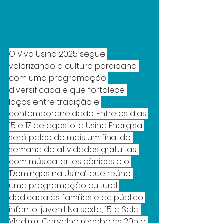
O Viva Usina 2025 segue 
valorizando a cultura paraibana 
com uma programação 
diversificada e que fortalece 
laços entre tradição e 
contemporaneidade. Entre os dias 
15 e 17 de agosto, a Usina Energisa 
será palco de mais um final de 
semana de atividades gratuitas, 
com música, artes cênicas e o 
‘Domingos na Usina’, que reúne 
uma programação cultural 
dedicada às famílias e ao público 
infanto-juvenil. Na sexta, 15, a Sala 
Vladimir Carvalho recebe às 20h o 