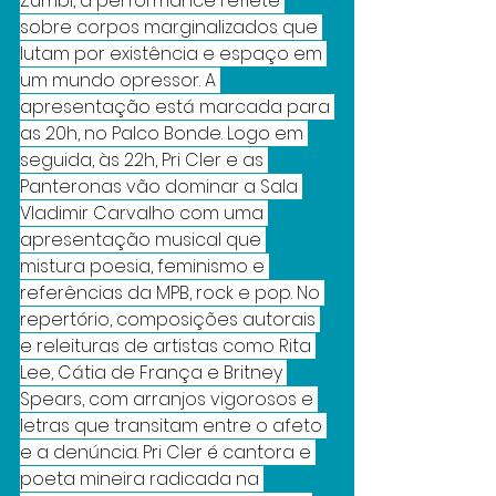
Zumbi, a performance reflete 
sobre corpos marginalizados que 
lutam por existência e espaço em 
um mundo opressor. A 
apresentação está marcada para 
as 20h, no Palco Bonde. Logo em 
seguida, às 22h, Pri Cler e as 
Panteronas vão dominar a Sala 
Vladimir Carvalho com uma 
apresentação musical que 
mistura poesia, feminismo e 
referências da MPB, rock e pop. No 
repertório, composições autorais 
e releituras de artistas como Rita 
Lee, Cátia de França e Britney 
Spears, com arranjos vigorosos e 
letras que transitam entre o afeto 
e a denúncia. Pri Cler é cantora e 
poeta mineira radicada na 