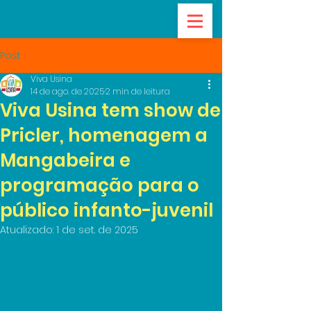
Post
Viva Usina
14 de ago. de 2025
2 min de leitura
Viva Usina tem show de
Pricler, homenagem a
Mangabeira e
programação para o
público infanto-juvenil
Atualizado:
1 de set. de 2025