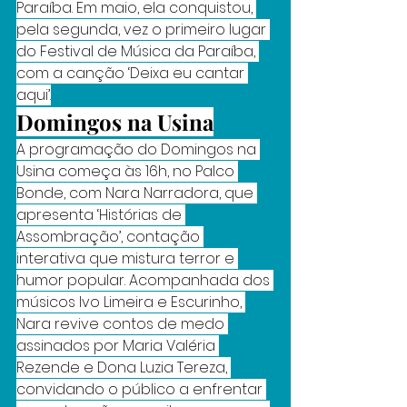
Paraíba. Em maio, ela conquistou, 
pela segunda, vez o primeiro lugar 
do Festival de Música da Paraíba, 
com a canção ‘Deixa eu cantar 
aqui’.
Domingos na Usina
A programação do Domingos na 
Usina começa às 16h, no Palco 
Bonde, com Nara Narradora, que 
apresenta ‘Histórias de 
Assombração’, contação 
interativa que mistura terror e 
humor popular. Acompanhada dos 
músicos Ivo Limeira e Escurinho, 
Nara revive contos de medo 
assinados por Maria Valéria 
Rezende e Dona Luzia Tereza, 
convidando o público a enfrentar 