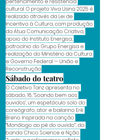
pertencimento e resistência 
cultural. O projeto Viva Usina 2025 é 
realizado através da Lei de 
Incentivo à Cultura, com produção 
da Atua Comunicação Criativa, 
apoio do Instituto Energisa, 
patrocínio do Grupo Energisa e 
realização do Ministério da Cultura 
e Governo Federal — União e 
Reconstrução.
Sábado do teatro
O Coletivo Tanz apresenta no 
sábado, 16, ‘Soando bem aos 
ouvidos’, um espetáculo solo do 
coreógrafo, ator e bailarino Erik 
Breno. Inspirada na canção 
“Monólogo ao pé do ouvido”, da 
banda Chico Science e Nção 