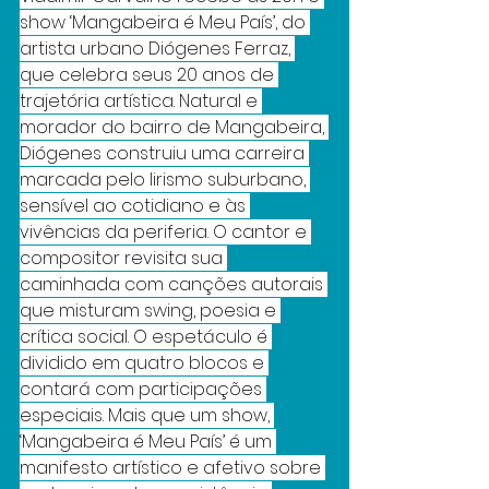
show ‘Mangabeira é Meu País’, do 
artista urbano Diógenes Ferraz, 
que celebra seus 20 anos de 
trajetória artística. Natural e 
morador do bairro de Mangabeira, 
Diógenes construiu uma carreira 
marcada pelo lirismo suburbano, 
sensível ao cotidiano e às 
vivências da periferia. O cantor e 
compositor revisita sua 
caminhada com canções autorais 
que misturam swing, poesia e 
crítica social. O espetáculo é 
dividido em quatro blocos e 
contará com participações 
especiais. Mais que um show, 
‘Mangabeira é Meu País’ é um 
manifesto artístico e afetivo sobre 