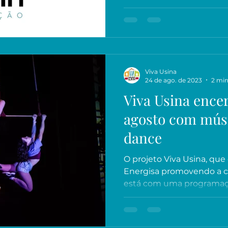
Viva Usina
24 de ago. de 2023
2 min
Viva Usina ence
agosto com músic
dance
O projeto Viva Usina, que
Energisa promovendo a cul
está com uma programação