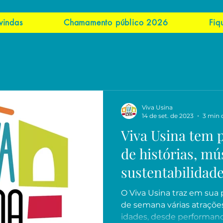
vindas
Chamamento público 2026
Fiq
Viva Usina
14 de set. de 2023
3 min d
Viva Usina tem 
de histórias, mú
sustentabilidade
semana
O Viva Usina traz em sua
de semana várias atrações
idades, desde performance