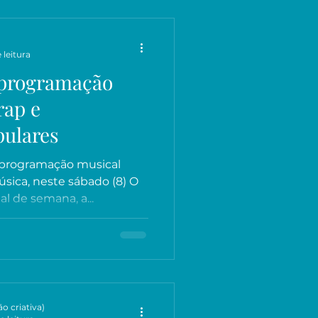
 leitura
 programação
rap e
pulares
 programação musical
ica, neste sábado (8) O
nal de semana, a...
o criativa)