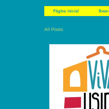
Página inicial
Boas-
All Posts