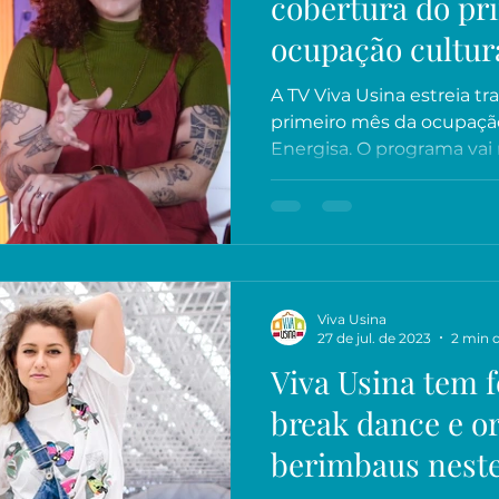
cobertura do pr
ocupação cultur
A TV Viva Usina estreia t
primeiro mês da ocupação
Energisa. O programa vai m
Viva Usina
27 de jul. de 2023
2 min d
Viva Usina tem fe
break dance e o
berimbaus neste