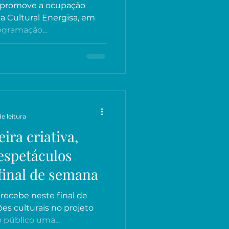
e promove a ocupação
ina Cultural Energisa, em
ogramação...
e leitura
eira criativa,
espetáculos
final de semana
 recebe neste final de
s culturais no projeto
 público uma...