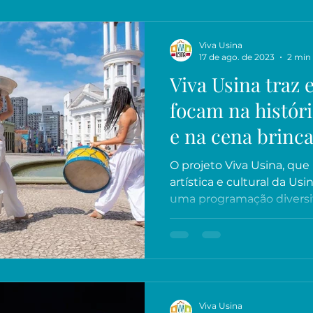
Viva Usina
17 de ago. de 2023
2 min 
Viva Usina traz 
focam na históri
e na cena brinc
O projeto Viva Usina, qu
artística e cultural da Usi
uma programação diversifi
Viva Usina