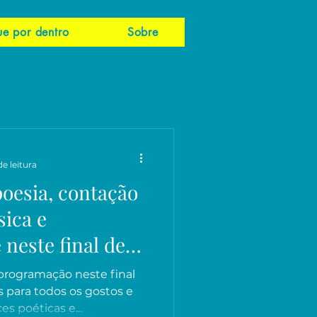
ue por dentro
Sobre
e leitura
poesia, contação
sica e
 neste final de
 programação neste final
 para todos os gostos e
s poéticas e...