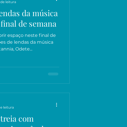
de leitura
lendas da música
 final de semana
brir espaço neste final de
es de lendas da música
nnia, Odete...
e leitura
streia com