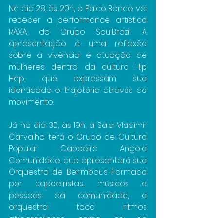
No dia 28, às 20h, o Palco Bonde vai 
receber a performance artística 
RAXA, do Grupo SoulBrazil. A 
apresentação é uma reflexão 
sobre a vivência e atuação de 
mulheres dentro da cultura Hip 
Hop, que expressam sua 
identidade e trajetória através do 
movimento.
Já no dia 30, às 19h, a Sala Vladimir 
Carvalho terá o Grupo de Cultura 
Popular Capoeira Angola 
Comunidade, que apresentará sua 
Orquestra de Berimbaus. Formada 
por capoeiristas, músicos e 
pessoas da comunidade, a 
orquestra toca ritmos 