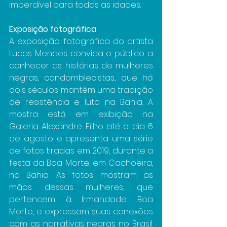
imperdível para todas as idades.
Exposição fotográfica
A exposição fotográfica do artista 
Lucas Mendes convida o público a 
conhecer as histórias de mulheres 
negras, candomblecistas, que há 
dois séculos mantêm uma tradição 
de resistência e luta na Bahia. A 
mostra está em exibição na 
Galeria Alexandre Filho até o dia 6 
de agosto e apresenta uma série 
de fotos tiradas em 2019, durante a 
festa da Boa Morte, em Cachoeira, 
na Bahia. As fotos mostram as 
mãos dessas mulheres, que 
pertencem à Irmandade Boa 
Morte, e expressam suas conexões 
com as narrativas negras no Brasil. 