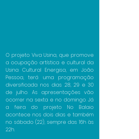
O projeto Viva Usina, que promove 
a ocupação artística e cultural da 
Usina Cultural Energisa, em João 
Pessoa, terá uma programação 
diversificada nos dias 28, 29 e 30 
de julho. As apresentações vão 
ocorrer na sexta e no domingo. Já 
a feira do projeto No Balaio 
acontece nos dois dias e também 
no sábado (22), sempre das 16h às 
22h.