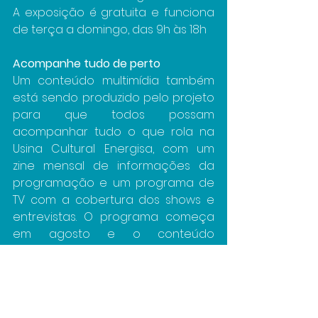
A exposição é gratuita e funciona 
de terça a domingo, das 9h às 18h
Acompanhe tudo de perto
Um conteúdo multimídia também 
está sendo produzido pelo projeto 
para que todos possam 
acompanhar tudo o que rola na 
Usina Cultural Energisa, com um 
zine mensal de informações da 
programação e um programa de 
TV com a cobertura dos shows e 
entrevistas. O programa começa 
em agosto e o conteúdo 
multimídia está no site e nas redes 
sociais do Viva Usina.
O projeto Viva Usina é realizado 
através da Lei de Incentivo à 