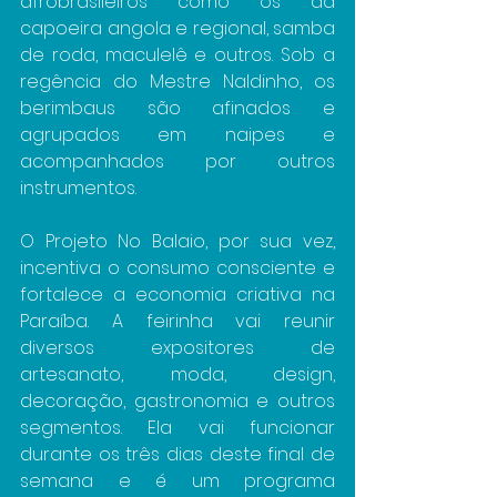
afrobrasileiros como os da 
capoeira angola e regional, samba 
de roda, maculelê e outros. Sob a 
regência do Mestre Naldinho, os 
berimbaus são afinados e 
agrupados em naipes e 
acompanhados por outros 
instrumentos.
O Projeto No Balaio, por sua vez, 
incentiva o consumo consciente e 
fortalece a economia criativa na 
Paraíba. A feirinha vai reunir 
diversos expositores de 
artesanato, moda, design, 
decoração, gastronomia e outros 
segmentos. Ela vai funcionar 
durante os três dias deste final de 
semana e é um programa 