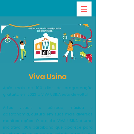
Viva Usina
Após mais de 100 dias de programação
gratuita em 2023, o VIVA USINA está de volta!
Artes visuais e cênicas, música e
gastronomia, cultura em suas mais diversas
manifestações. O projeto VIVA USINA é uma
iniciativa 100% paraibana que aparece para
celebrar os talentos do estado através de