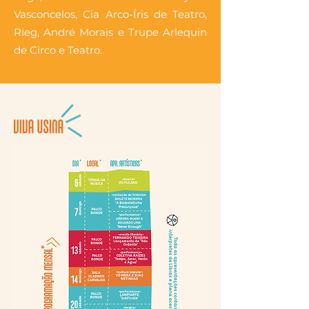
Vasconcelos, Cia Arco-Íris de Teatro,
Rieg, André Morais e Trupe Arlequin
de Circo e Teatro.