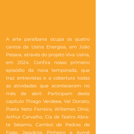
A arte paraibana ocupa os quatro
cantos da Usina Energisa, em João
Pessoa, através do projeto Viva Usina,
em 2024. Confira nosso primeiro
episódio da nova temporada, que
traz entrevistas e a cobertura todas
as atividades que aconteceram no
mês de abril. Participam deste
capítulo Thiago Verdeee, Val Donato,
Poeta Neto Ferreira, Willames Diniz,
Arthur Carvalho, Cia de Teatro Abra-
te Sésamo, Camboi de Pedras de
Fogo, Jeovânia Pinheiro e Aymê